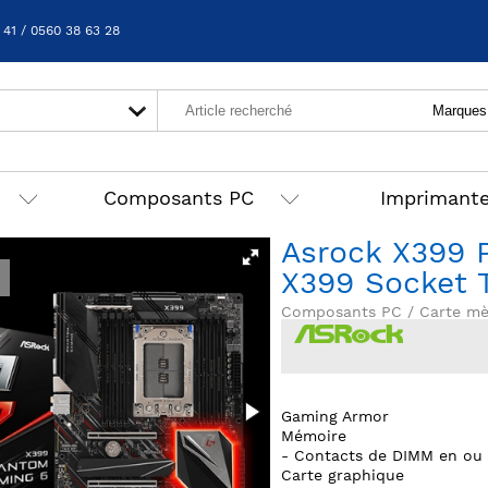
 41 / 0560 38 63 28
Composants PC
Imprimant
Asrock X399
X399 Socket 
Composants PC / Carte mè
Gaming Armor
Mémoire
- Contacts de DIMM en ou 
Carte graphique