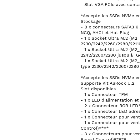
- Slot VGA PCIe avec conta
*Accepte les SSDs NVMe e
Stockage
- 8 x connecteurs SATA3 6.
NCQ, AHCI et Hot Plug
- 1 x Socket Ultra M.2 (M2
2230/2242/2260/2280/22110
- 1 x Socket Ultra M.2 (M2
2242/2260/2280 jusqu'à Ge
- 1 x Socket Ultra M.2 (M2
type 2230/2242/2260/2280 
*Accepte les SSDs NVMe e
Supporte Kit ASRock U.2
Slot disponibles
- 1 x Connecteur TPM
- 1 x LED d'alimentation e
- 2 x Connecteur RGB LED
- 1 x Connecteur LED adre
- 1 x Connecteur pour vent
- 1 x Connecteur pour ven
Control)****
- 3 x Connecteurs pour ven
Speed Control)*****