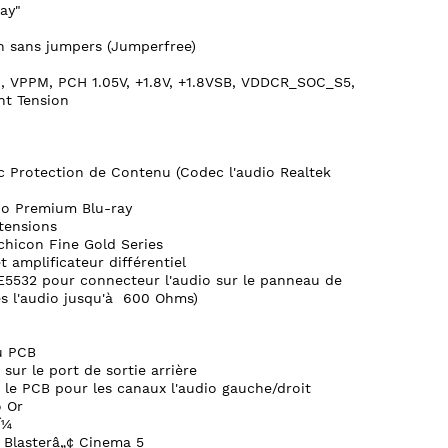
ay"
n sans jumpers (Jumperfree)
 VPPM, PCH 1.05V, +1.8V, +1.8VSB, VDDCR_SOC_S5,
nt Tension
ec Protection de Contenu (Codec l'audio Realtek
dio Premium Blu-ray
rtensions
chicon Fine Gold Series
 amplificateur différentiel
E5532 pour connecteur l'audio sur le panneau de
s l'audio jusqu'à 600 Ohms)
du PCB
sur le port de sortie arrière
r le PCB pour les canaux l'audio gauche/droit
o Or
Î¼
 Blasterâ„¢ Cinema 5