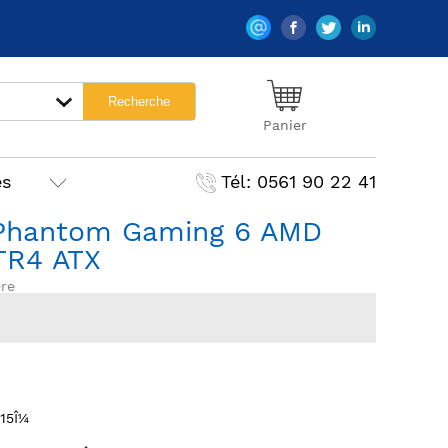
Panier
es
Tél: 0561 90 22 41
 Phantom Gaming 6 AMD
TR4 ATX
re
15Î¼