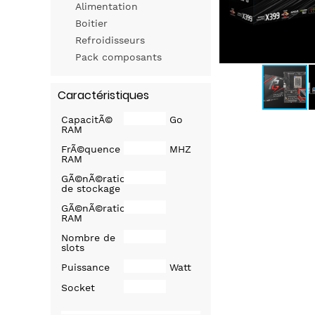
Alimentation
Boitier
Refroidisseurs
Pack composants
Caractéristiques
CapacitÃ©
Go
RAM
FrÃ©quence
MHZ
RAM
GÃ©nÃ©ration
de stockage
GÃ©nÃ©ration
RAM
Nombre de
slots
Puissance
Watt
Socket