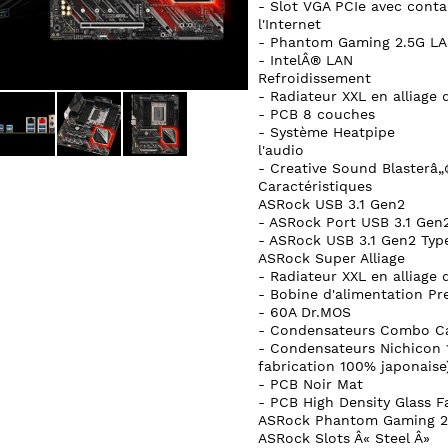
- Slot VGA PCIe avec conta
l'Internet
- Phantom Gaming 2.5G L
- IntelÂ® LAN
Refroidissement
- Radiateur XXL en alliage
- PCB 8 couches
- Système Heatpipe
l'audio
- Creative Sound Blasterâ
Caractéristiques
ASRock USB 3.1 Gen2
- ASRock Port USB 3.1 Gen2
- ASRock USB 3.1 Gen2 Type
ASRock Super Alliage
- Radiateur XXL en alliage
- Bobine d'alimentation P
- 60A Dr.MOS
- Condensateurs Combo Ca
- Condensateurs Nichicon 
fabrication 100% japonaise
- PCB Noir Mat
- PCB High Density Glass F
ASRock Phantom Gaming 2
ASRock Slots Â« Steel Â»