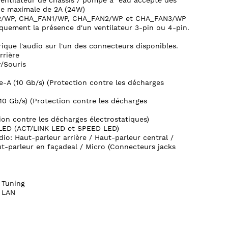
entilateur de châssis / pompe à eau accepte des
ce maximale de 2A (24W)
2/WP, CHA_FAN1/WP, CHA_FAN2/WP et CHA_FAN3/WP
uement la présence d'un ventilateur 3-pin ou 4-pin.
ique l'audio sur l'un des connecteurs disponibles.
rière
r/Souris
e-A (10 Gb/s) (Protection contre les décharges
10 Gb/s) (Protection contre les décharges
ion contre les décharges électrostatiques)
 LED (ACT/LINK LED et SPEED LED)
io: Haut-parleur arrière / Haut-parleur central /
ut-parleur en façadeal / Micro (Connecteurs jacks
 Tuning
 LAN