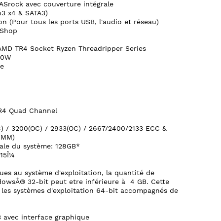
ASrock avec couverture intégrale
n3 x4 & SATA3)
n (Pour tous les ports USB, l'audio et réseau)
 Shop
 AMD TR4 Socket Ryzen Threadripper Series
80W
ce
R4 Quad Channel
 / 3200(OC) / 2933(OC) / 2667/2400/2133 ECC &
IMM)
ale du système: 128GB*
15Î¼
ues au système d'exploitation, la quantité de
owsÂ® 32-bit peut etre inférieure à 4 GB. Cette
 les systèmes d'exploitation 64-bit accompagnés de
 avec interface graphique