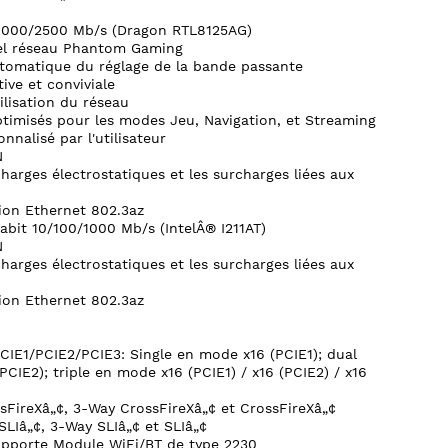
0/1000/2500 Mb/s (Dragon RTL8125AG)
iel réseau Phantom Gaming
automatique du réglage de la bande passante
tive et conviviale
tilisation du réseau
timisés pour les modes Jeu, Navigation, et Streaming
nnalisé par l'utilisateur
N
harges électrostatiques et les surcharges liées aux
ion Ethernet 802.3az
abit 10/100/1000 Mb/s (IntelÂ® I211AT)
N
harges électrostatiques et les surcharges liées aux
ion Ethernet 802.3az
PCIE1/PCIE2/PCIE3: Single en mode x16 (PCIE1); dual
PCIE2); triple en mode x16 (PCIE1) / x16 (PCIE2) / x16
FireXâ„¢, 3-Way CrossFireXâ„¢ et CrossFireXâ„¢
LIâ„¢, 3-Way SLIâ„¢ et SLIâ„¢
Supporte Module WiFi/BT de type 2230