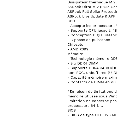
Dissipateur thermique M.2 
ASRock Ultra M.2 (PCIe Ge
ASRock Full Spike Protectio
ASRock Live Update & APP
CPU
- Accepte les processeurs
- Supporte CPU jusqu'à 1
- Conception Digi Puissan
- 8 phase de puissance
Chipsets
- AMD X399
Mémoire
- Technologie mémoire DD
- 8 x DDR4 DIMM
- Supporte DDR4 3400+(OC)
non-ECC, unbuffered (U-D
- Capacité mémoire maxim
- Contacts de DIMM en ou 
*En raison de limitations d
mémoire utilisée sous Wind
limitation ne concerne pas
processeurs 64-bit.
BIOS
- BIOS de type UEFI 128 MB