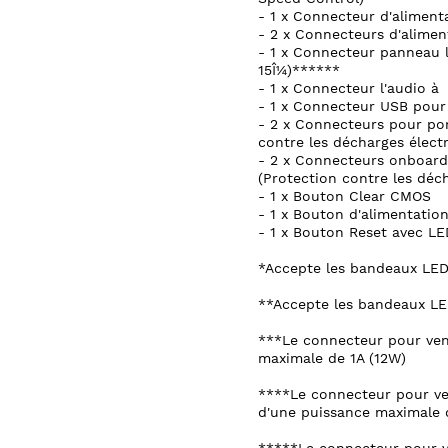
- 1 x Connecteur d'aliment
- 2 x Connecteurs d'alimen
- 1 x Connecteur panneau l
15Î¼)******
- 1 x Connecteur l'audio à
- 1 x Connecteur USB pour
- 2 x Connecteurs pour por
contre les décharges élect
- 2 x Connecteurs onboard 
(Protection contre les déch
- 1 x Bouton Clear CMOS
- 1 x Bouton d'alimentatio
- 1 x Bouton Reset avec LE
*Accepte les bandeaux LED
**Accepte les bandeaux LE
***Le connecteur pour vent
maximale de 1A (12W)
****Le connecteur pour ve
d'une puissance maximale 