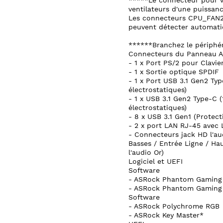
*****Le connecteur pour v
ventilateurs d'une puissan
Les connecteurs CPU_FAN
peuvent détecter automatiq
******Branchez le périphér
Connecteurs du Panneau Ar
- 1 x Port PS/2 pour Clavie
- 1 x Sortie optique SPDIF
- 1 x Port USB 3.1 Gen2 Typ
électrostatiques)
- 1 x USB 3.1 Gen2 Type-C (
électrostatiques)
- 8 x USB 3.1 Gen1 (Protect
- 2 x port LAN RJ-45 avec
- Connecteurs jack HD l'aud
Basses / Entrée Ligne / Ha
l'audio Or)
Logiciel et UEFI
Software
- ASRock Phantom Gaming
- ASRock Phantom Gaming
Software
- ASRock Polychrome RGB
- ASRock Key Master*