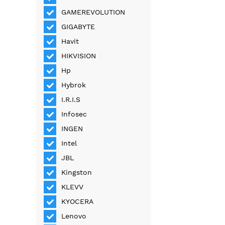
GAMEREVOLUTION
GIGABYTE
Havit
HIKVISION
Hp
Hybrok
I.R.I.S
Infosec
INGEN
Intel
JBL
Kingston
KLEVV
KYOCERA
Lenovo