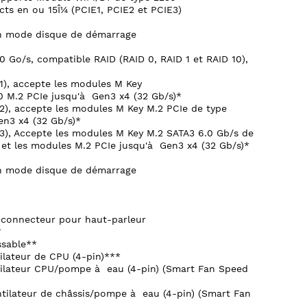
cts en ou 15Î¼ (PCIE1, PCIE2 et PCIE3)
n mode disque de démarrage
0 Go/s, compatible RAID (RAID 0, RAID 1 et RAID 10),
_1), accepte les modules M Key
 M.2 PCIe jusqu'à Gen3 x4 (32 Gb/s)*
_2), accepte les modules M Key M.2 PCIe de type
n3 x4 (32 Gb/s)*
_3), Accepte les modules M Key M.2 SATA3 6.0 Gb/s de
et les modules M.2 PCIe jusqu'à Gen3 x4 (32 Gb/s)*
n mode disque de démarrage
t connecteur pour haut-parleur
*
ssable**
ilateur de CPU (4-pin)***
tilateur CPU/pompe à eau (4-pin) (Smart Fan Speed
tilateur de châssis/pompe à eau (4-pin) (Smart Fan