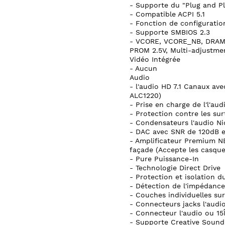
- Supporte du "Plug and Pl
- Compatible ACPI 5.1
- Fonction de configuratio
- Supporte SMBIOS 2.3
- VCORE, VCORE_NB, DRAM,
PROM 2.5V, Multi-adjustme
Vidéo Intégrée
- Aucun
Audio
- l'audio HD 7.1 Canaux av
ALC1220)
- Prise en charge de l'l'au
- Protection contre les su
- Condensateurs l'audio Ni
- DAC avec SNR de 120dB et
- Amplificateur Premium N
façade (Accepte les casque
- Pure Puissance-In
- Technologie Direct Drive
- Protection et isolation 
- Détection de l'impédance 
- Couches individuelles su
- Connecteurs jacks l'audi
- Connecteur l'audio ou 15
- Supporte Creative Sound