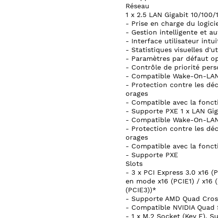
Réseau
1 x 2.5 LAN Gigabit 10/10
- Prise en charge du logic
- Gestion intelligente et 
- Interface utilisateur intui
- Statistiques visuelles d'u
- Paramètres par défaut op
- Contrôle de priorité perso
- Compatible Wake-On-LA
- Protection contre les déc
orages
- Compatible avec la fonct
- Supporte PXE 1 x LAN Gig
- Compatible Wake-On-LA
- Protection contre les déc
orages
- Compatible avec la fonct
- Supporte PXE
Slots
- 3 x PCI Express 3.0 x16 (
en mode x16 (PCIE1) / x16 (
(PCIE3))*
- Supporte AMD Quad Cross
- Compatible NVIDIA Quad S
- 1 x M.2 Socket (Key E), 