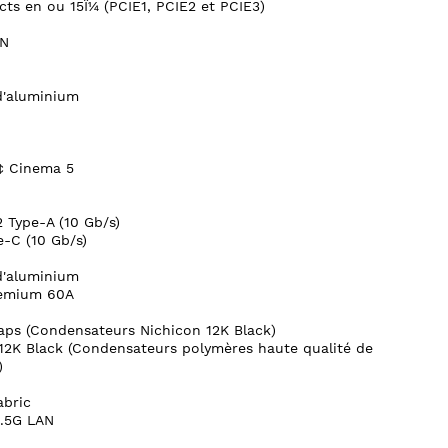
cts en ou 15Î¼ (PCIE1, PCIE2 et PCIE3)
AN
 d'aluminium
„¢ Cinema 5
 Type-A (10 Gb/s)
-C (10 Gb/s)
 d'aluminium
remium 60A
ps (Condensateurs Nichicon 12K Black)
12K Black (Condensateurs polymères haute qualité de
)
abric
.5G LAN