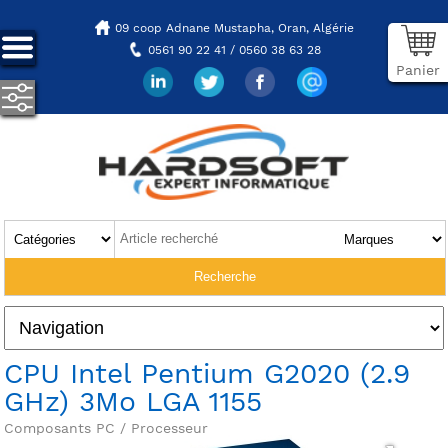
09 coop Adnane Mustapha,
Oran, Algérie
0561 90 22 41 / 0560 38 63 28
Panier
CPU Intel Pentium G2020 (2.9
GHz) 3Mo LGA 1155
Composants PC / Processeur