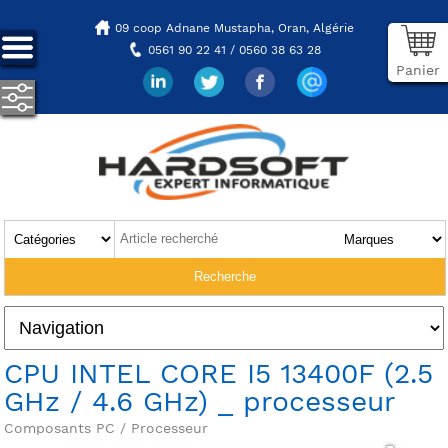
09 coop Adnane Mustapha,
Oran, Algérie
0561 90 22 41 / 0560 38 63 28
Panier
CPU INTEL CORE I5 13400F (2.5
GHz / 4.6 GHz) _ processeur
Composants PC / Processeur