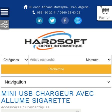
09 coop Adnane Mustapha,
Oran, Algérie
0561 90 22 41 / 0560 38 63 28
Panier
MINI USB CHARGEUR AVEC
ALLUME SIGARETTE
Accessoires / Connectiques