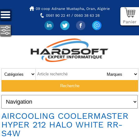
09 coop Adnane Mustapha,
Oran, Algérie
0561 90 22 41 / 0560 38 63 28
Panier
AIRCOOLING COOLERMASTER
HYPER 212 HALO WHITE RR-
S4W