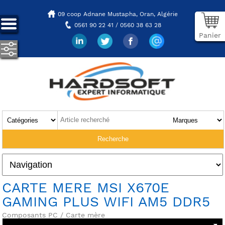
09 coop Adnane Mustapha,
Oran, Algérie
0561 90 22 41 / 0560 38 63 28
Panier
CARTE MERE MSI X670E
GAMING PLUS WIFI AM5 DDR5
Composants PC / Carte mère