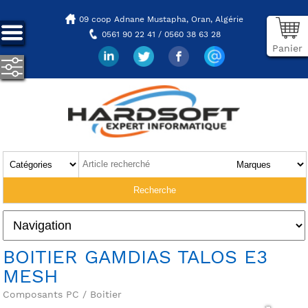
09 coop Adnane Mustapha,
Oran, Algérie
0561 90 22 41 / 0560 38 63 28
Panier
BOITIER GAMDIAS TALOS E3
MESH
Composants PC / Boitier