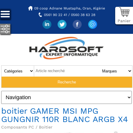
09 coop Adnane Mustapha,
Oran, Algérie
0561 90 22 41 / 0560 38 63 28
Panier
boitier GAMER MSI MPG
GUNGNIR 110R BLANC ARGB X4
Composants PC / Boitier