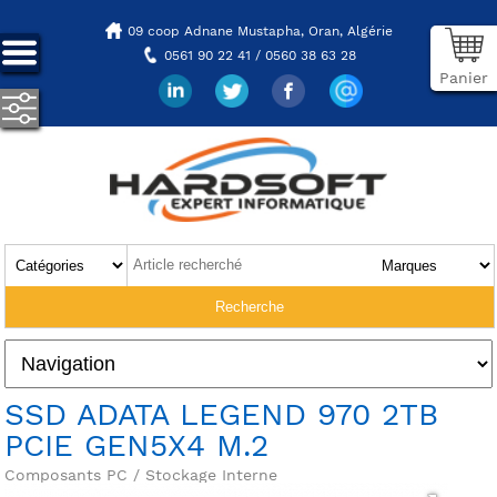
09 coop Adnane Mustapha,
Oran, Algérie
0561 90 22 41 / 0560 38 63 28
Panier
SSD ADATA LEGEND 970 2TB
PCIE GEN5X4 M.2
Composants PC / Stockage Interne