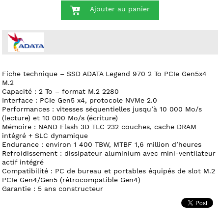
Ajouter au panier
Fiche technique – SSD ADATA Legend 970 2 To PCIe Gen5x4
M.2
Capacité : 2 To – format M.2 2280
Interface : PCIe Gen5 x4, protocole NVMe 2.0
Performances : vitesses séquentielles jusqu’à 10 000 Mo/s
(lecture) et 10 000 Mo/s (écriture)
Mémoire : NAND Flash 3D TLC 232 couches, cache DRAM
intégré + SLC dynamique
Endurance : environ 1 400 TBW, MTBF 1,6 million d’heures
Refroidissement : dissipateur aluminium avec mini-ventilateur
actif intégré
Compatibilité : PC de bureau et portables équipés de slot M.2
PCIe Gen4/Gen5 (rétrocompatible Gen4)
Garantie : 5 ans constructeur