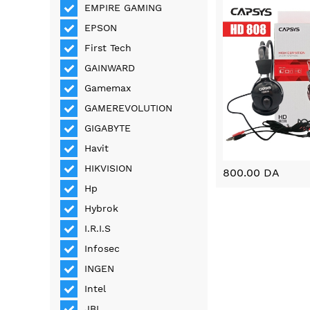
EMPIRE GAMING
EPSON
First Tech
GAINWARD
Gamemax
GAMEREVOLUTION
GIGABYTE
Havit
HIKVISION
800.00 DA
Hp
Hybrok
I.R.I.S
Infosec
INGEN
Intel
JBL