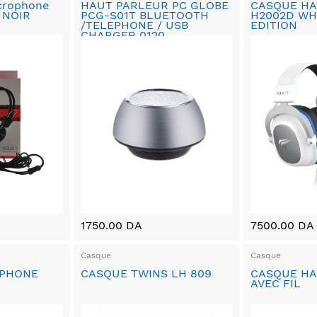
crophone
HAUT PARLEUR PC GLOBE
CASQUE HA
- NOIR
PCG-S01T BLUETOOTH
H2002D WH
/TELEPHONE / USB
EDITION
CHARGER 0120
1750.00 DA
7500.00 DA
Casque
Casque
OPHONE
CASQUE TWINS LH 809
CASQUE HAV
AVEC FIL