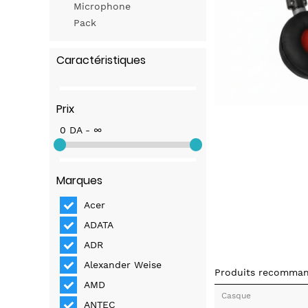
Microphone
Pack
Caractéristiques
Prix
0 DA - ∞
Marques
Acer
ADATA
ADR
Alexander Weise
Produits recomma
AMD
Casque
ANTEC