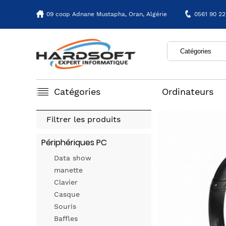
09 coop Adnane Mustapha,
Oran, Algérie
0561 90 22
Catégories
Ordinateurs
Filtrer les produits
Périphériques PC
Data show
manette
Clavier
Casque
Souris
Baffles