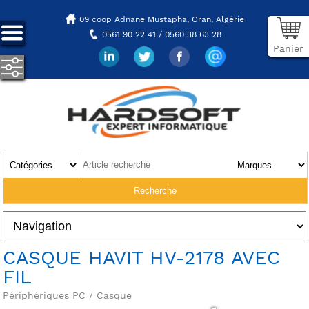
09 coop Adnane Mustapha,
Oran, Algérie
0561 90 22 41 / 0560 38 63 28
Panier
CASQUE HAVIT HV-2178 AVEC
FIL
Périphériques PC / Casque