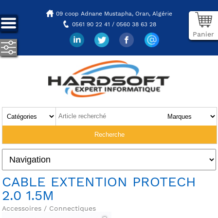
09 coop Adnane Mustapha,
Oran, Algérie
0561 90 22 41 / 0560 38 63 28
Panier
CABLE EXTENTION PROTECH
2.0 1.5M
Accessoires / Connectiques