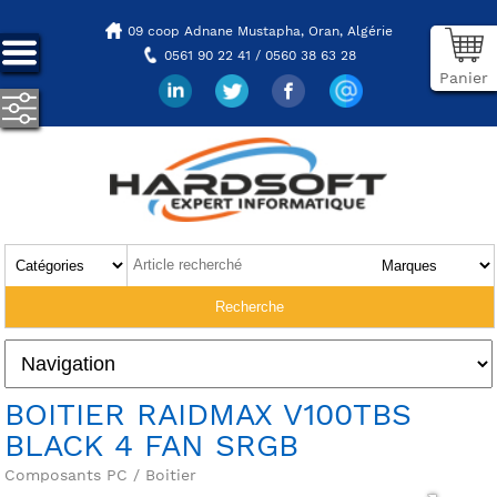
09 coop Adnane Mustapha,
Oran, Algérie
0561 90 22 41 / 0560 38 63 28
Panier
BOITIER RAIDMAX V100TBS
BLACK 4 FAN SRGB
Composants PC / Boitier