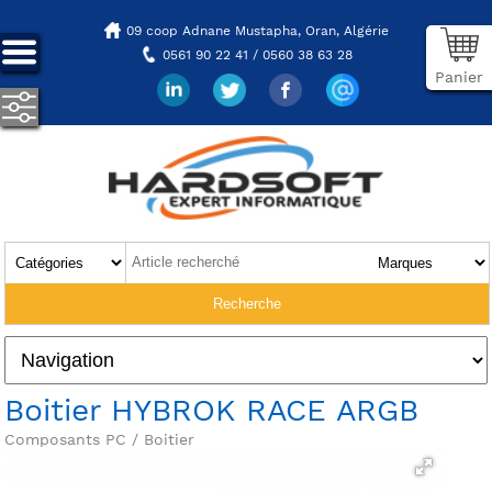
09 coop Adnane Mustapha,
Oran, Algérie
0561 90 22 41 / 0560 38 63 28
Panier
Boitier HYBROK RACE ARGB
Composants PC / Boitier