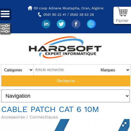
09 coop Adnane Mustapha,
Oran, Algérie
0561 90 22 41 / 0560 38 63 28
Panier
CABLE PATCH CAT 6 10M
Accessoires / Connectiques