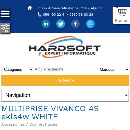
09 coop Adnane Mustapha,
Oran, Algérie
0561 90 22 41 / 0560 38 63 28
Panier
MULTIPRISE VIVANCO 4S
ekls4w WHITE
Accessoires / Connectiques