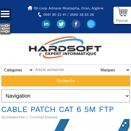
09 coop Adnane Mustapha,
Oran, Algérie
0561 90 22 41 / 0560 38 63 28
Panier
CABLE PATCH CAT 6 5M FTP
Accessoires / Connectiques