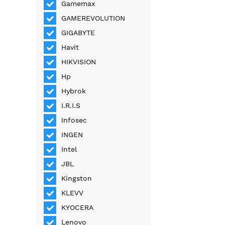
Gamemax
GAMEREVOLUTION
GIGABYTE
Havit
HIKVISION
Hp
Hybrok
I.R.I.S
Infosec
INGEN
Intel
JBL
Kingston
KLEVV
KYOCERA
Lenovo