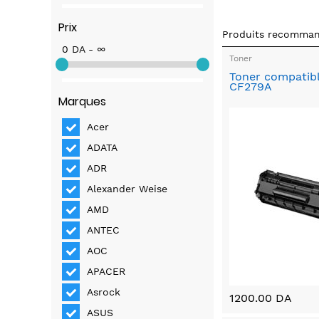
Prix
Produits recomma
0 DA - ∞
Toner
Toner compatib
CF279A
Marques
Acer
ADATA
ADR
Alexander Weise
AMD
ANTEC
AOC
APACER
Asrock
1200.00 DA
ASUS