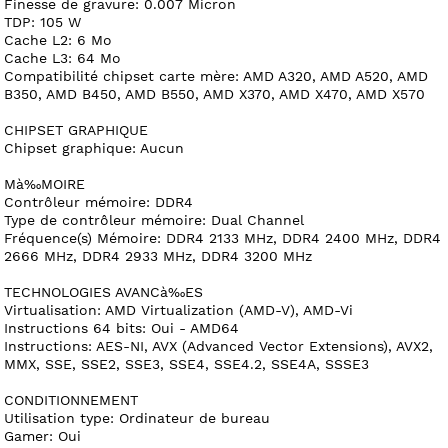
Finesse de gravure: 0.007 Micron
TDP: 105 W
Cache L2: 6 Mo
Cache L3: 64 Mo
Compatibilité chipset carte mère: AMD A320, AMD A520, AMD
B350, AMD B450, AMD B550, AMD X370, AMD X470, AMD X570
CHIPSET GRAPHIQUE
Chipset graphique: Aucun
Mà‰MOIRE
Contrôleur mémoire: DDR4
Type de contrôleur mémoire: Dual Channel
Fréquence(s) Mémoire: DDR4 2133 MHz, DDR4 2400 MHz, DDR4
2666 MHz, DDR4 2933 MHz, DDR4 3200 MHz
TECHNOLOGIES AVANCà‰ES
Virtualisation: AMD Virtualization (AMD-V), AMD-Vi
Instructions 64 bits: Oui - AMD64
Instructions: AES-NI, AVX (Advanced Vector Extensions), AVX2,
MMX, SSE, SSE2, SSE3, SSE4, SSE4.2, SSE4A, SSSE3
CONDITIONNEMENT
Utilisation type: Ordinateur de bureau
Gamer: Oui