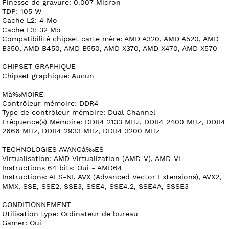
Finesse de gravure: 0.007 Micron
TDP: 105 W
Cache L2: 4 Mo
Cache L3: 32 Mo
Compatibilité chipset carte mère: AMD A320, AMD A520, AMD
B350, AMD B450, AMD B550, AMD X370, AMD X470, AMD X570
CHIPSET GRAPHIQUE
Chipset graphique: Aucun
Mà‰MOIRE
Contrôleur mémoire: DDR4
Type de contrôleur mémoire: Dual Channel
Fréquence(s) Mémoire: DDR4 2133 MHz, DDR4 2400 MHz, DDR4
2666 MHz, DDR4 2933 MHz, DDR4 3200 MHz
TECHNOLOGIES AVANCà‰ES
Virtualisation: AMD Virtualization (AMD-V), AMD-Vi
Instructions 64 bits: Oui - AMD64
Instructions: AES-NI, AVX (Advanced Vector Extensions), AVX2,
MMX, SSE, SSE2, SSE3, SSE4, SSE4.2, SSE4A, SSSE3
CONDITIONNEMENT
Utilisation type: Ordinateur de bureau
Gamer: Oui