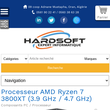
09 coop Adnane Mustapha,
Oran, Algérie
0561 90 22 41 / 0560 38 63 28
Panier
Processeur AMD Ryzen 7
3800XT (3.9 GHz / 4.7 GHz)
Composants PC / Processeur