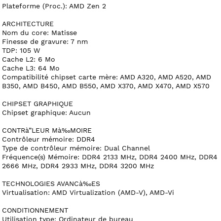
Plateforme (Proc.): AMD Zen 2
ARCHITECTURE
Nom du core: Matisse
Finesse de gravure: 7 nm
TDP: 105 W
Cache L2: 6 Mo
Cache L3: 64 Mo
Compatibilité chipset carte mère: AMD A320, AMD A520, AMD
B350, AMD B450, AMD B550, AMD X370, AMD X470, AMD X570
CHIPSET GRAPHIQUE
Chipset graphique: Aucun
CONTRà”LEUR Mà‰MOIRE
Contrôleur mémoire: DDR4
Type de contrôleur mémoire: Dual Channel
Fréquence(s) Mémoire: DDR4 2133 MHz, DDR4 2400 MHz, DDR4
2666 MHz, DDR4 2933 MHz, DDR4 3200 MHz
TECHNOLOGIES AVANCà‰ES
Virtualisation: AMD Virtualization (AMD-V), AMD-Vi
CONDITIONNEMENT
Utilisation type: Ordinateur de bureau