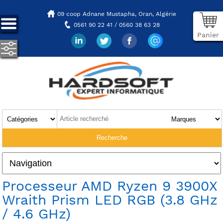
09 coop Adnane Mustapha,
Oran, Algérie
0561 90 22 41 / 0560 38 63 28
Panier
Processeur AMD Ryzen 9 3900X
Wraith Prism LED RGB (3.8 GHz
/ 4.6 GHz)