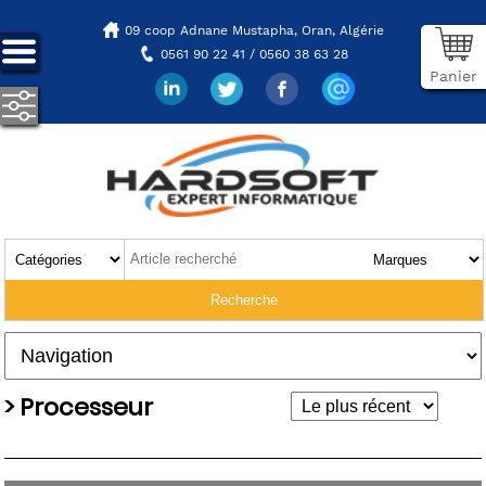
09 coop Adnane Mustapha,
Oran, Algérie
0561 90 22 41 / 0560 38 63 28
Panier
> Processeur