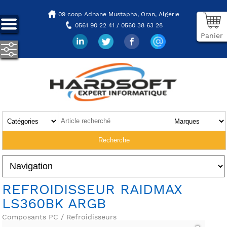
09 coop Adnane Mustapha,
Oran, Algérie
0561 90 22 41 / 0560 38 63 28
Panier
REFROIDISSEUR RAIDMAX
LS360BK ARGB
Composants PC / Refroidisseurs