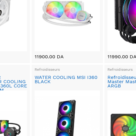
11900.00 DA
11990.00 D
Refroidisseurs
Refroidisseurs
R
WATER COOLING MSI I360
Refroidisse
R COOLING
BLACK
Master Mas
 360L CORE
ARGB
4M