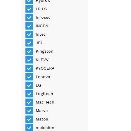
Hybrok
I.R.I.S
Infosec
INGEN
Intel
JBL
Kingston
KLEVV
KYOCERA
Lenovo
LG
Logitech
Mac Tech
Marvo
Matos
melchioni