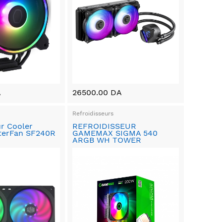
A
26500.00 DA
Refroidisseurs
ur Cooler
REFROIDISSEUR
terFan SF240R
GAMEMAX SIGMA 540
ARGB WH TOWER