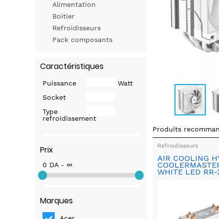
Alimentation
Boitier
Refroidisseurs
Pack composants
Caractéristiques
Puissance
Watt
Socket
Type
refroidissement
Produits recomma
Refroidisseurs
Prix
AIR COOLING H
COOLERMASTER
0 DA - ∞
WHITE LED RR-
Marques
Acer