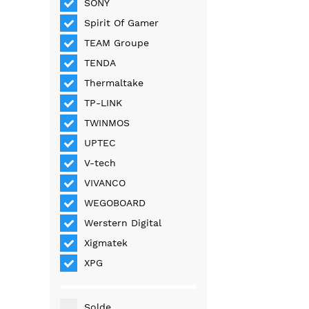
SONY
Spirit Of Gamer
TEAM Groupe
TENDA
Thermaltake
TP-LINK
TWINMOS
UPTEC
V-tech
VIVANCO
WEGOBOARD
Werstern Digital
Xigmatek
XPG
Solde