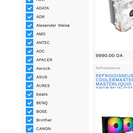
ADATA
ADR
Alexander Weise
AMD
ANTEC
AOC
9990.00 DA
APACER
Refroidisseurs
Asrock
REFROIDISSEU
ASUS
COOLERMASTE
MASTERLIQUID
AURES
ARGB MLW-D2
beats
BENQ
BOSE
Brother
CANON