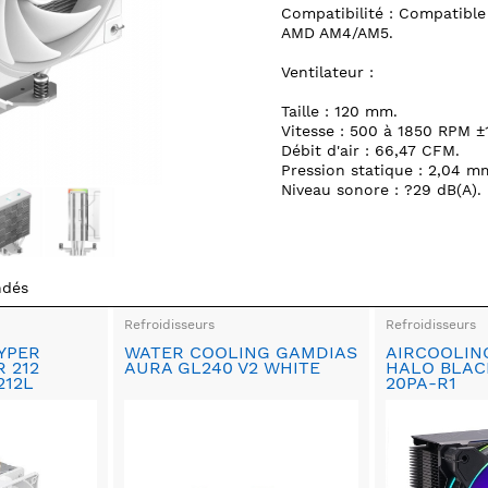
Compatibilité : Compatible 
AMD AM4/AM5.
Ventilateur :
Taille : 120 mm.
Vitesse : 500 à 1850 RPM ±
Débit d'air : 66,47 CFM.
Pression statique : 2,04 m
Niveau sonore : ?29 dB(A).
ndés
Refroidisseurs
Refroidisseurs
YPER
WATER COOLING GAMDIAS
AIRCOOLING
 212
AURA GL240 V2 WHITE
HALO BLAC
212L
20PA-R1