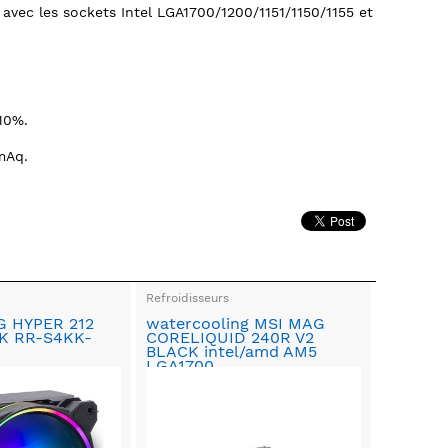
avec les sockets Intel LGA1700/1200/1151/1150/1155 et
10%.
mAq.
Refroidisseurs
 HYPER 212
watercooling MSI MAG
K RR-S4KK-
CORELIQUID 240R V2
BLACK intel/amd AM5
LGA1700