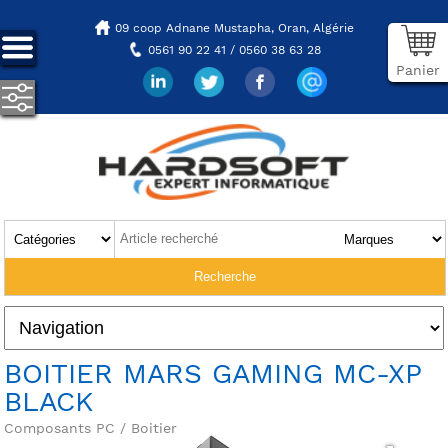
09 coop Adnane Mustapha,
Oran, Algérie
0561 90 22 41 / 0560 38 63 28
Panier
BOITIER MARS GAMING MC-XP
BLACK
Composants PC / Boitier