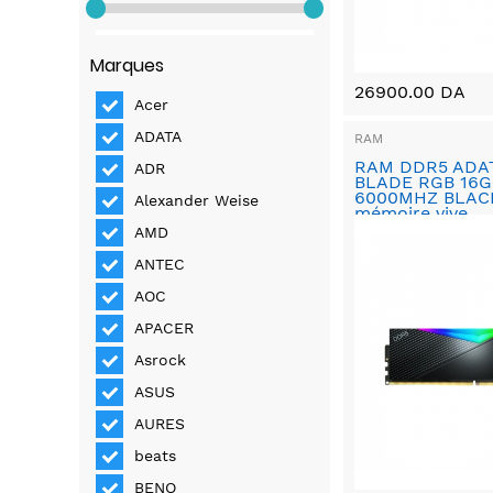
Marques
26900.00 DA
Acer
ADATA
RAM
RAM DDR5 ADA
ADR
BLADE RGB 16G
6000MHZ BLAC
Alexander Weise
mémoire vive
AMD
ANTEC
AOC
APACER
Asrock
ASUS
AURES
beats
BENQ