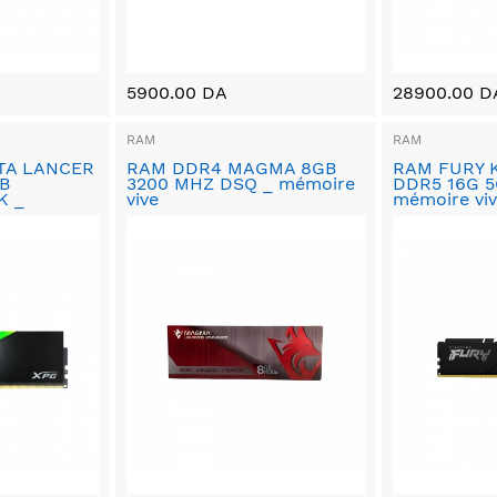
5900.00 DA
28900.00 D
RAM
RAM
TA LANCER
RAM DDR4 MAGMA 8GB
RAM FURY 
B
3200 MHZ DSQ _ mémoire
DDR5 16G 5
K _
vive
mémoire vi