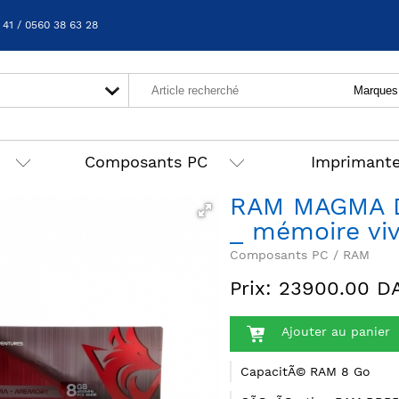
 41 / 0560 38 63 28
Composants PC
Imprimant
RAM MAGMA 
_ mémoire vi
Composants PC / RAM
Prix: 23900.00 D
Ajouter au panier
CapacitÃ© RAM 8 Go