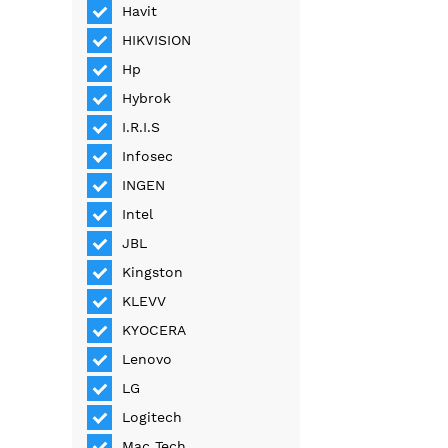
Havit
HIKVISION
Hp
Hybrok
I.R.I.S
Infosec
INGEN
Intel
JBL
Kingston
KLEVV
KYOCERA
Lenovo
LG
Logitech
Mac Tech