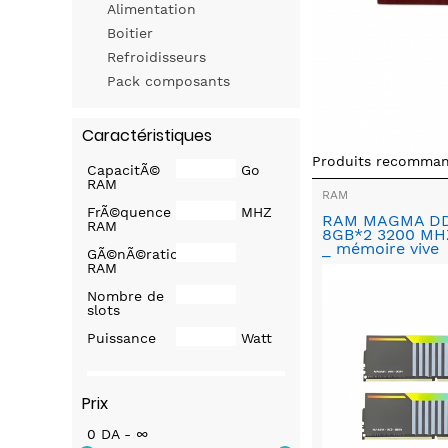
Alimentation
Boitier
Refroidisseurs
Pack composants
Caractéristiques
Produits recomma
CapacitÃ©
Go
RAM
RAM
FrÃ©quence
MHZ
RAM MAGMA DD
RAM
8GB*2 3200 MH
_ mémoire vive
GÃ©nÃ©ration
RAM
Nombre de
slots
Puissance
Watt
Prix
0 DA - ∞