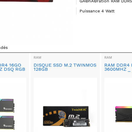
GÃ©nÃ©ration RAM DDR5
Puissance 4 Watt
ndés
RAM
RAM
R4 16GO
DISQUE SSD M.2 TWINMOS
RAM DDR4 
Z DSQ RGB
128GB
3600MHZ _ 