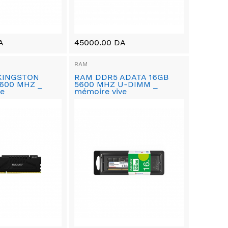
A
45000.00 DA
RAM
KINGSTON
RAM DDR5 ADATA 16GB
600 MHZ _
5600 MHZ U-DIMM _
ve
mémoire vive