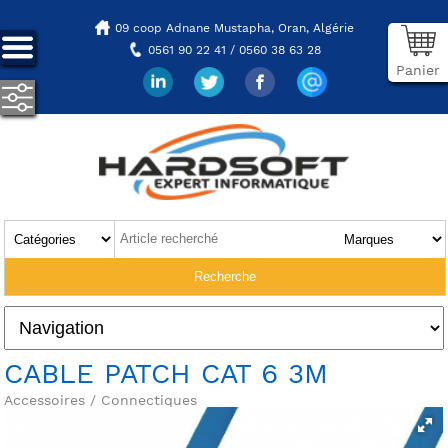
09 coop Adnane Mustapha,
Oran, Algérie
0561 90 22 41 / 0560 38 63 28
Panier
CABLE PATCH CAT 6 3M
Accessoires / Connectiques