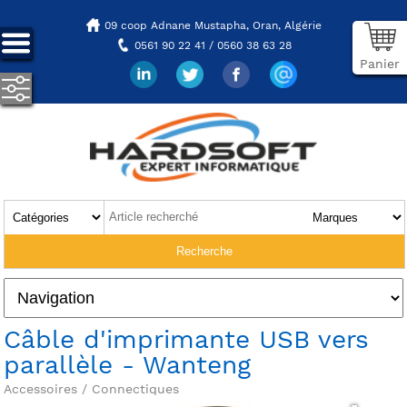
09 coop Adnane Mustapha,
Oran, Algérie
0561 90 22 41 / 0560 38 63 28
Panier
Câble d'imprimante USB vers
parallèle - Wanteng
Accessoires / Connectiques