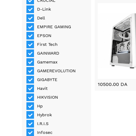
CRUCIAL
D-Link
Dell
EMPIRE GAMING
EPSON
First Tech
GAINWARD
Gamemax
GAMEREVOLUTION
GIGABYTE
10500.00 DA
Havit
HIKVISION
Hp
Hybrok
I.R.I.S
Infosec