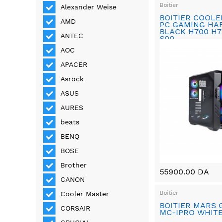
Boitier
Alexander Weise
BOITIER COOL
AMD
PC GAMING HAF
BLACK H700 H7
ANTEC
S00
AOC
APACER
Asrock
ASUS
AURES
beats
BENQ
BOSE
Brother
55900.00 DA
CANON
Boitier
Cooler Master
BOITIER MARS
CORSAIR
MC-IPRO WHIT