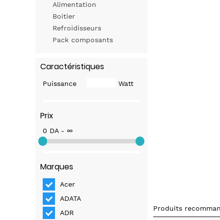
Alimentation
Boitier
Refroidisseurs
Pack composants
Caractéristiques
Puissance
Watt
Prix
0 DA - ∞
Marques
Acer
ADATA
Produits recomma
ADR