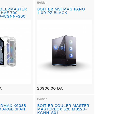
Boitier
OOLERMASTER
BOITIER MSI MAG PANO
 HAF 700
110R PZ BLACK
0-WGNN-S00
A
26900.00 DA
Boitier
IDMAX X603B
BOITIER COULER MASTER
 ARGB 3FAN
MASTERBOX 520 MB520-
KGNN-S01