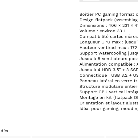
Boîtier PC gaming format 
Design flatpack (assemblag
Dimensions : 406 × 231 × 
Volume : environ 33 L
Compatibilité cartes mères 
Longueur GPU max : jusqu
Hauteur ventirad max : 17
Support watercooling jus
Jusqu’à 8 ventilateurs poss
Alimentation compatible : 
Jusqu’à 4 HDD 3.5” + 3 SSD
Connectique : USB 3.2 + U
Panneau latéral en verre t
Structure modulaire entiè
Support GPU vertical intég
Montage en kit (flatpack DI
Orientation et layout ajust
Idéal pour gaming, moddi
ndés