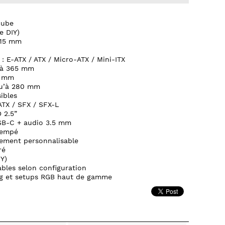
cube
e DIY)
415 mm
: E-ATX / ATX / Micro-ATX / Mini-ITX
’à 365 mm
2 mm
qu’à 280 mm
ibles
ATX / SFX / SFX-L
 2.5”
SB-C + audio 3.5 mm
rempé
rement personnalisable
ré
Y)
ables selon configuration
ng et setups RGB haut de gamme