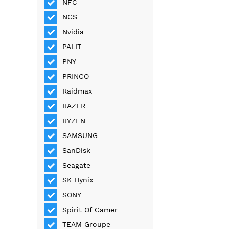
NFC
NGS
Nvidia
PALIT
PNY
PRINCO
Raidmax
RAZER
RYZEN
SAMSUNG
SanDisk
Seagate
SK Hynix
SONY
Spirit Of Gamer
TEAM Groupe