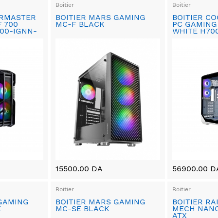
Boitier
Boitier
ERMASTER
BOITIER MARS GAMING
BOITIER C
 700
MC-F BLACK
PC GAMING
00-IGNN-
WHITE H70
15500.00 DA
56900.00 D
Boitier
Boitier
 GAMING
BOITIER MARS GAMING
BOITIER RA
E
MC-SE BLACK
MECH NANO
ATX