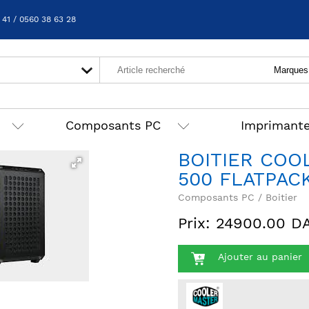
 41 / 0560 38 63 28
Composants PC
Imprimant
BOITIER CO
500 FLATPAC
Composants PC / Boitier
Prix: 24900.00 D
Ajouter au panier