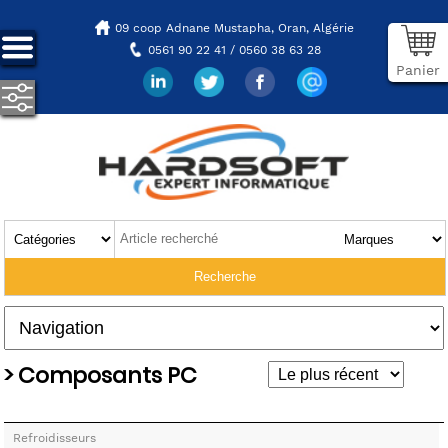
09 coop Adnane Mustapha,
Oran, Algérie
0561 90 22 41 / 0560 38 63 28
Panier
> Composants PC
Refroidisseurs