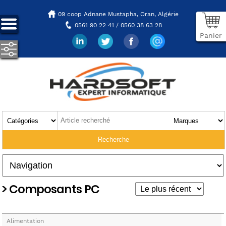
09 coop Adnane Mustapha,
Oran, Algérie
0561 90 22 41 / 0560 38 63 28
Panier
> Composants PC
Alimentation